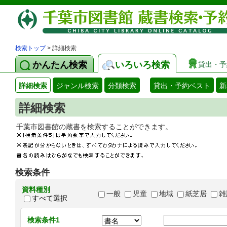
検索トップ
> 詳細検索
かんたん検索
いろいろ検索
貸出・予
詳細検索
ジャンル検索
分類検索
貸出・予約ベスト
新
詳細検索
千葉市図書館の蔵書を検索することができます
検索条件
資料種別
一般
児童
地域
紙芝居
雑
すべて選択
検索条件1