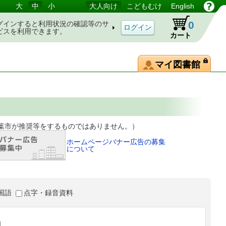
大
中
小
大人向け
こどもむけ
English
0
グインすると利用状況の確認等のサ
ビスを利用できます。
カート
マイ図書館
等をするものではありません。）
ホームページバナー広告の募集
について
国語
点字・録音資料