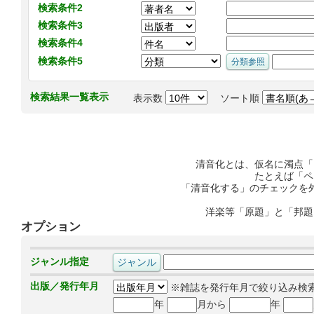
検索条件2
検索条件3
検索条件4
検索条件5
検索結果一覧表示
表示数
ソート順
清音化とは、仮名に濁点「
たとえば「ペ
「清音化する」のチェックを
洋楽等「原題」と「邦題
オプション
ジャンル指定
出版／発行年月
※雑誌を発行年月で絞り込み検
年
月から
年