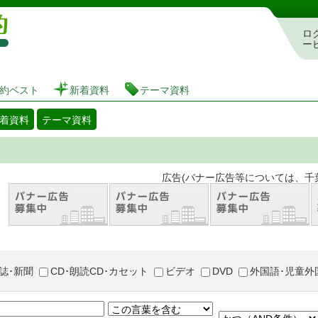
図書館 蔵書検索・予約システム
ロ
ー
約ベスト
新着資料
テーマ資料
着資料
テーマ資料
。 広告(バナー広告等については、千葉市が推奨
誌･新聞
CD･朗読CD･カセット
ビデオ
DVD
外国語･児童外