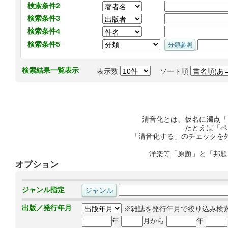
検索条件2
検索条件3
検索条件4
検索条件5
検索結果一覧表示
表示数
ソート順
清音化とは、仮名に濁点「
たとえば「ペ
「清音化する」のチェックを
洋楽等「原題」と「邦題
オプション
ジャンル指定
出版／発行年月
※雑誌を発行年月で絞り込み検
年
月から
年