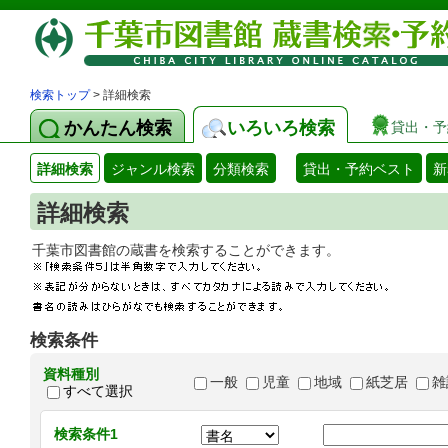
検索トップ
> 詳細検索
かんたん検索
いろいろ検索
貸出・予
詳細検索
ジャンル検索
分類検索
貸出・予約ベスト
新
詳細検索
千葉市図書館の蔵書を検索することができます
検索条件
資料種別
一般
児童
地域
紙芝居
雑
すべて選択
検索条件1