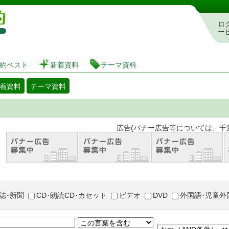
図書館 蔵書検索・予約システム
ロ
ー
約ベスト
新着資料
テーマ資料
着資料
テーマ資料
。 広告(バナー広告等については、千葉市が推奨
誌･新聞
CD･朗読CD･カセット
ビデオ
DVD
外国語･児童外