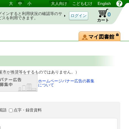
大
中
小
大人向け
こどもむけ
English
0
グインすると利用状況の確認等のサ
ビスを利用できます。
カート
マイ図書館
等をするものではありません。）
ホームページバナー広告の募集
について
国語
点字・録音資料