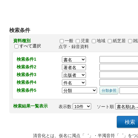
検索条件
資料種別
一般
児童
地域
紙芝居
雑
すべて選択
点字・録音資料
検索条件1
検索条件2
検索条件3
検索条件4
検索条件5
検索結果一覧表示
表示数
ソート順
清音化とは、仮名に濁点「゛」・半濁音符「゜」をつ