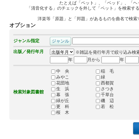
たとえば「ペット」、「ベッド」、「ヘ
「清音化する」のチェックを外して「ペット」を検索す
洋楽等「原題」と「邦題」があるものを曲名で検索
オプション
ジャンル指定
出版／発行年月
※雑誌を発行年月で絞り込み検
年
月から
年
中 央
稲 毛
みやこ
緑
花団地
西都賀
生 浜
さつき
検索対象図書館
幕 張
千草台
緑が丘
磯 辺
更 科
若 松
桜 木