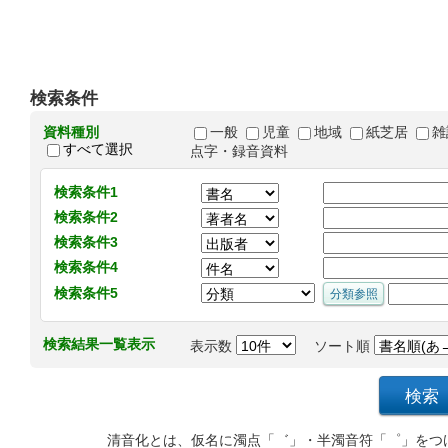
検索条件
資料種別
一般
児童
地域
紙芝居
雑
すべて選択
点字・録音資料
検索条件1
検索条件2
検索条件3
検索条件4
検索条件5
検索結果一覧表示
表示数
ソート順
清音化とは、仮名に濁点「゛」・半濁音符「゜」をつ