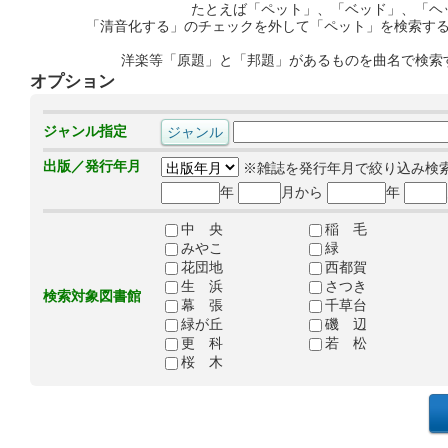
たとえば「ペット」、「ベッド」、「ヘ
「清音化する」のチェックを外して「ペット」を検索す
洋楽等「原題」と「邦題」があるものを曲名で検索
オプション
ジャンル指定
出版／発行年月
※雑誌を発行年月で絞り込み検
年
月から
年
中 央
稲 毛
みやこ
緑
花団地
西都賀
生 浜
さつき
検索対象図書館
幕 張
千草台
緑が丘
磯 辺
更 科
若 松
桜 木