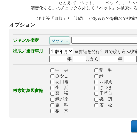
たとえば「ペット」、「ベッド」、「ヘ
「清音化する」のチェックを外して「ペット」を検索す
洋楽等「原題」と「邦題」があるものを曲名で検索
オプション
ジャンル指定
出版／発行年月
※雑誌を発行年月で絞り込み検
年
月から
年
中 央
稲 毛
みやこ
緑
花団地
西都賀
生 浜
さつき
検索対象図書館
幕 張
千草台
緑が丘
磯 辺
更 科
若 松
桜 木