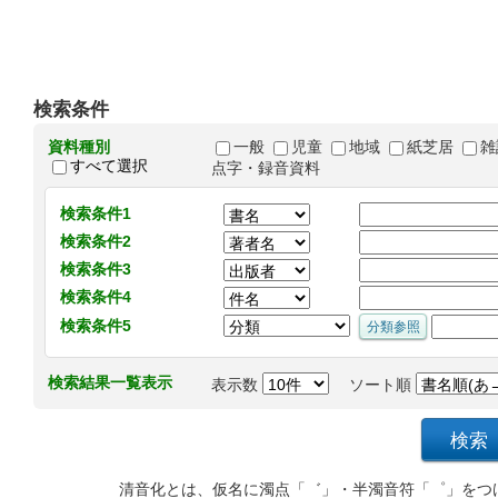
検索条件
資料種別
一般
児童
地域
紙芝居
雑
すべて選択
点字・録音資料
検索条件1
検索条件2
検索条件3
検索条件4
検索条件5
検索結果一覧表示
表示数
ソート順
清音化とは、仮名に濁点「゛」・半濁音符「゜」をつ