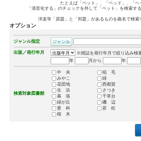
たとえば「ペット」、「ベッド」、「ヘ
「清音化する」のチェックを外して「ペット」を検索す
洋楽等「原題」と「邦題」があるものを曲名で検索
オプション
ジャンル指定
出版／発行年月
※雑誌を発行年月で絞り込み検
年
月から
年
中 央
稲 毛
みやこ
緑
花団地
西都賀
生 浜
さつき
検索対象図書館
幕 張
千草台
緑が丘
磯 辺
更 科
若 松
桜 木