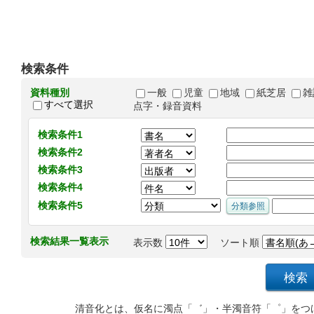
検索条件
資料種別
一般
児童
地域
紙芝居
雑
すべて選択
点字・録音資料
検索条件1
検索条件2
検索条件3
検索条件4
検索条件5
検索結果一覧表示
表示数
ソート順
清音化とは、仮名に濁点「゛」・半濁音符「゜」をつ