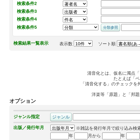
検索条件2
検索条件3
検索条件4
検索条件5
検索結果一覧表示
表示数
ソート順
清音化とは、仮名に濁点「
たとえば「ペ
「清音化する」のチェックを
洋楽等「原題」と「邦題
オプション
ジャンル指定
出版／発行年月
※雑誌を発行年月で絞り込み検
年
月から
年