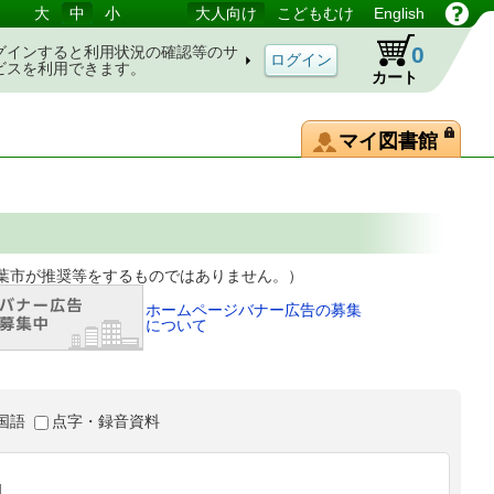
大
中
小
大人向け
こどもむけ
English
0
グインすると利用状況の確認等のサ
ビスを利用できます。
カート
マイ図書館
等をするものではありません。）
ホームページバナー広告の募集
について
国語
点字・録音資料