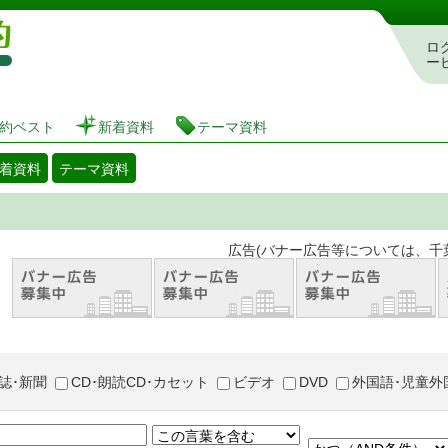
図書館 蔵書検索・予約システム
ロ
ー
約ベスト
新着資料
テーマ資料
着資料
テーマ資料
。 広告(バナー広告等については、千葉市が推奨
誌･新聞
CD･朗読CD･カセット
ビデオ
DVD
外国語･児童外