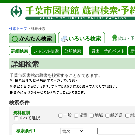
検索トップ
> 詳細検索
かんたん検索
いろいろ検索
貸出・予
詳細検索
ジャンル検索
分類検索
貸出・予約ベスト
新
詳細検索
千葉市図書館の蔵書を検索することができます
検索条件
資料種別
一般
児童
地域
紙芝居
雑
すべて選択
検索条件1