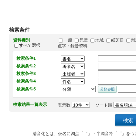
検索条件
資料種別
一般
児童
地域
紙芝居
雑
すべて選択
点字・録音資料
検索条件1
検索条件2
検索条件3
検索条件4
検索条件5
検索結果一覧表示
表示数
ソート順
清音化とは、仮名に濁点「゛」・半濁音符「゜」をつ