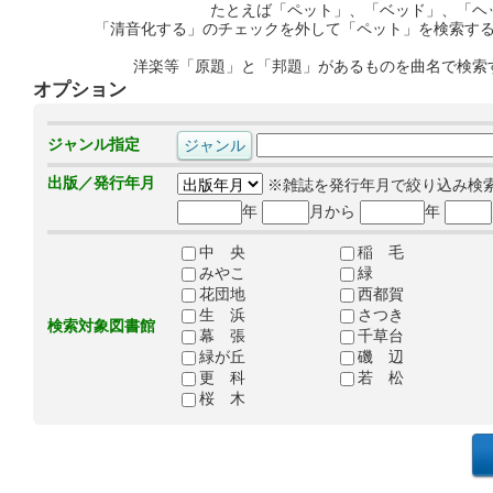
たとえば「ペット」、「ベッド」、「ヘ
「清音化する」のチェックを外して「ペット」を検索す
洋楽等「原題」と「邦題」があるものを曲名で検索
オプション
ジャンル指定
出版／発行年月
※雑誌を発行年月で絞り込み検
年
月から
年
中 央
稲 毛
みやこ
緑
花団地
西都賀
生 浜
さつき
検索対象図書館
幕 張
千草台
緑が丘
磯 辺
更 科
若 松
桜 木