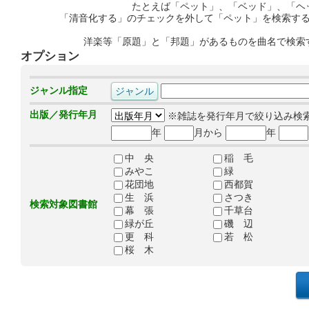
たとえば「ペット」、「ベッド」、「ヘ
「清音化する」のチェックを外して「ペット」を検索す
洋楽等「原題」と「邦題」があるものを曲名で検索
オプション
ジャンル指定
出版／発行年月
※雑誌を発行年月で絞り込み検
年
月から
年
中 央
稲 毛
みやこ
緑
花団地
西都賀
生 浜
さつき
検索対象図書館
幕 張
千草台
緑が丘
磯 辺
更 科
若 松
桜 木