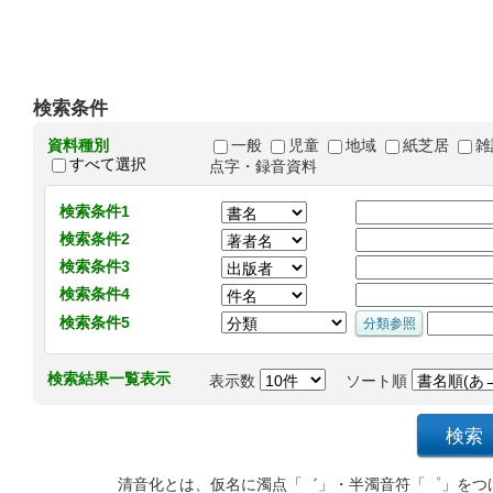
検索条件
資料種別
一般
児童
地域
紙芝居
雑
すべて選択
点字・録音資料
検索条件1
検索条件2
検索条件3
検索条件4
検索条件5
検索結果一覧表示
表示数
ソート順
清音化とは、仮名に濁点「゛」・半濁音符「゜」をつ