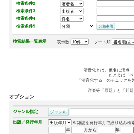
検索条件2
検索条件3
検索条件4
検索条件5
検索結果一覧表示
表示数
ソート順
清音化とは、仮名に濁点「
たとえば「ペ
「清音化する」のチェックを
洋楽等「原題」と「邦題
オプション
ジャンル指定
出版／発行年月
※雑誌を発行年月で絞り込み検
年
月から
年