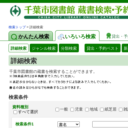
検索トップ
> 詳細検索
かんたん検索
いろいろ検索
貸出・予
詳細検索
ジャンル検索
分類検索
貸出・予約ベスト
新
詳細検索
千葉市図書館の蔵書を検索することができます
検索条件
資料種別
一般
児童
地域
紙芝居
雑
すべて選択
検索条件1