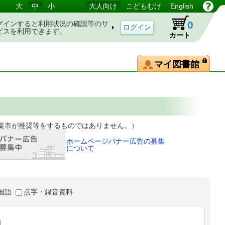
大
中
小
大人向け
こどもむけ
English
0
グインすると利用状況の確認等のサ
ビスを利用できます。
カート
マイ図書館
等をするものではありません。）
ホームページバナー広告の募集
について
国語
点字・録音資料