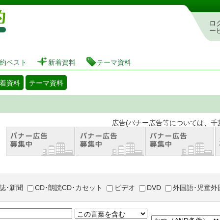
図書館 蔵書検索・予約システム
ロ
ー
約ベスト
新着資料
テーマ資料
着資料
テーマ資料
。 広告(バナー広告等については、千葉市が推奨
誌･新聞
CD･朗読CD･カセット
ビデオ
DVD
外国語･児童外