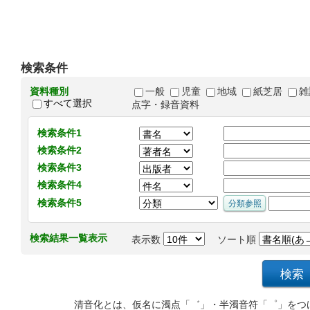
検索条件
資料種別
一般
児童
地域
紙芝居
雑
すべて選択
点字・録音資料
検索条件1
検索条件2
検索条件3
検索条件4
検索条件5
検索結果一覧表示
表示数
ソート順
清音化とは、仮名に濁点「゛」・半濁音符「゜」をつ