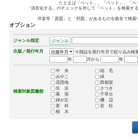
たとえば「ペット」、「ベッド」、「ヘ
「清音化する」のチェックを外して「ペット」を検索す
洋楽等「原題」と「邦題」があるものを曲名で検索
オプション
ジャンル指定
出版／発行年月
※雑誌を発行年月で絞り込み検
年
月から
年
中 央
稲 毛
みやこ
緑
花団地
西都賀
生 浜
さつき
検索対象図書館
幕 張
千草台
緑が丘
磯 辺
更 科
若 松
桜 木