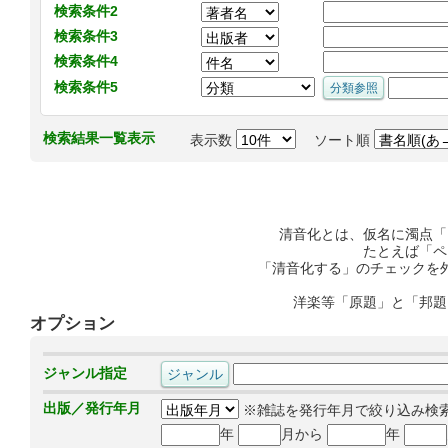
検索条件2
検索条件3
検索条件4
検索条件5
検索結果一覧表示
表示数
ソート順
清音化とは、仮名に濁点「
たとえば「ペ
「清音化する」のチェックを
洋楽等「原題」と「邦題
オプション
ジャンル指定
出版／発行年月
※雑誌を発行年月で絞り込み検
年
月から
年