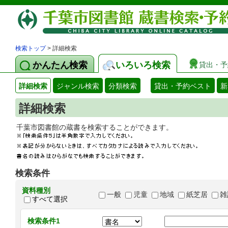
検索トップ
> 詳細検索
かんたん検索
いろいろ検索
貸出・予
詳細検索
ジャンル検索
分類検索
貸出・予約ベスト
新
詳細検索
千葉市図書館の蔵書を検索することができます
検索条件
資料種別
一般
児童
地域
紙芝居
雑
すべて選択
検索条件1