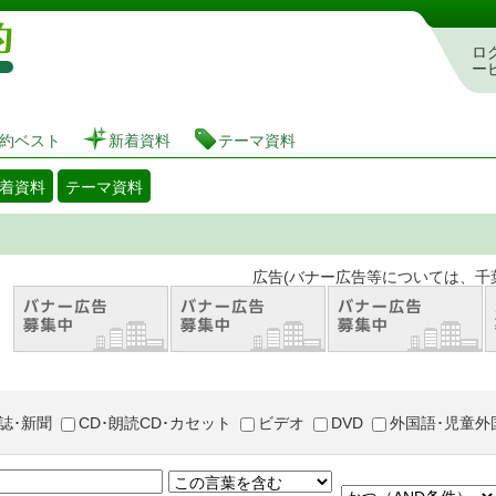
図書館 蔵書検索・予約システム
ロ
ー
約ベスト
新着資料
テーマ資料
着資料
テーマ資料
。 広告(バナー広告等については、千葉市が推奨
誌･新聞
CD･朗読CD･カセット
ビデオ
DVD
外国語･児童外