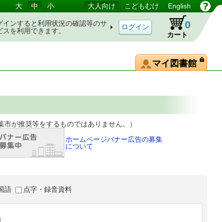
大
中
小
大人向け
こどもむけ
English
0
グインすると利用状況の確認等のサ
ビスを利用できます。
カート
マイ図書館
等をするものではありません。）
ホームページバナー広告の募集
について
国語
点字・録音資料