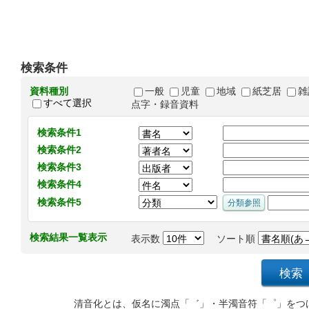
検索条件
資料種別
一般
児童
地域
紙芝居
雑
すべて選択
点字・録音資料
検索条件1
検索条件2
検索条件3
検索条件4
検索条件5
検索結果一覧表示
表示数
ソート順
清音化とは、仮名に濁点「゛」・半濁音符「゜」をつ