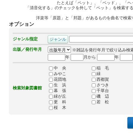
たとえば「ペット」、「ベッド」、「ヘ
「清音化する」のチェックを外して「ペット」を検索す
洋楽等「原題」と「邦題」があるものを曲名で検索
オプション
ジャンル指定
出版／発行年月
※雑誌を発行年月で絞り込み検
年
月から
年
中 央
稲 毛
みやこ
緑
花団地
西都賀
生 浜
さつき
検索対象図書館
幕 張
千草台
緑が丘
磯 辺
更 科
若 松
桜 木