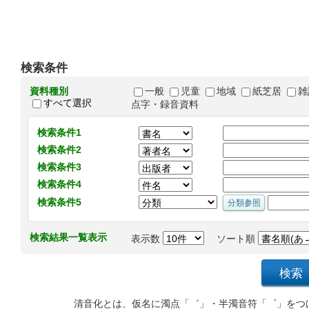
検索条件
資料種別
一般
児童
地域
紙芝居
雑
すべて選択
点字・録音資料
検索条件1
検索条件2
検索条件3
検索条件4
検索条件5
検索結果一覧表示
表示数
ソート順
清音化とは、仮名に濁点「゛」・半濁音符「゜」をつ