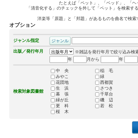
たとえば「ペット」、「ベッド」、「ヘ
「清音化する」のチェックを外して「ペット」を検索す
洋楽等「原題」と「邦題」があるものを曲名で検索
オプション
ジャンル指定
出版／発行年月
※雑誌を発行年月で絞り込み検
年
月から
年
中 央
稲 毛
みやこ
緑
花団地
西都賀
生 浜
さつき
検索対象図書館
幕 張
千草台
緑が丘
磯 辺
更 科
若 松
桜 木