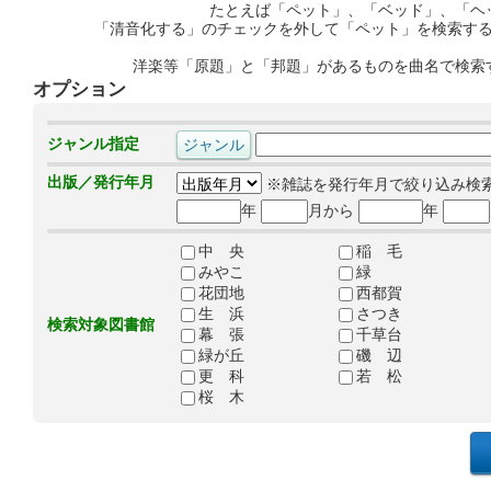
たとえば「ペット」、「ベッド」、「ヘ
「清音化する」のチェックを外して「ペット」を検索す
洋楽等「原題」と「邦題」があるものを曲名で検索
オプション
ジャンル指定
出版／発行年月
※雑誌を発行年月で絞り込み検
年
月から
年
中 央
稲 毛
みやこ
緑
花団地
西都賀
生 浜
さつき
検索対象図書館
幕 張
千草台
緑が丘
磯 辺
更 科
若 松
桜 木