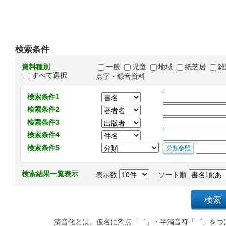
検索条件
資料種別
一般
児童
地域
紙芝居
雑
すべて選択
点字・録音資料
検索条件1
検索条件2
検索条件3
検索条件4
検索条件5
検索結果一覧表示
表示数
ソート順
清音化とは、仮名に濁点「゛」・半濁音符「゜」をつ