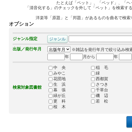
たとえば「ペット」、「ベッド」、「ヘ
「清音化する」のチェックを外して「ペット」を検索す
洋楽等「原題」と「邦題」があるものを曲名で検索
オプション
ジャンル指定
出版／発行年月
※雑誌を発行年月で絞り込み検
年
月から
年
中 央
稲 毛
みやこ
緑
花団地
西都賀
生 浜
さつき
検索対象図書館
幕 張
千草台
緑が丘
磯 辺
更 科
若 松
桜 木