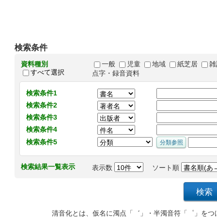
検索条件
資料種別
一般
児童
地域
紙芝居
雑
すべて選択
点字・録音資料
検索条件1
検索条件2
検索条件3
検索条件4
検索条件5
検索結果一覧表示
表示数
ソート順
清音化とは、仮名に濁点「゛」・半濁音符「゜」をつ