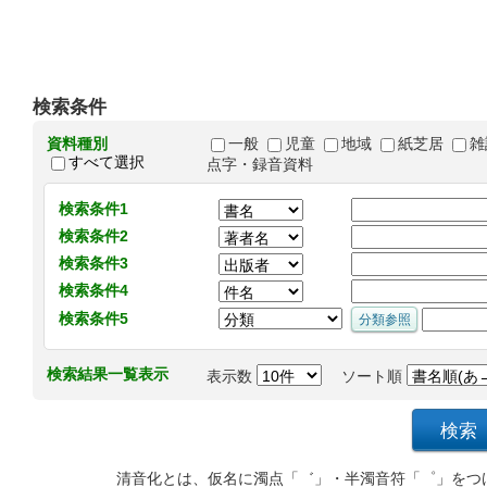
検索条件
資料種別
一般
児童
地域
紙芝居
雑
すべて選択
点字・録音資料
検索条件1
検索条件2
検索条件3
検索条件4
検索条件5
検索結果一覧表示
表示数
ソート順
清音化とは、仮名に濁点「゛」・半濁音符「゜」をつ