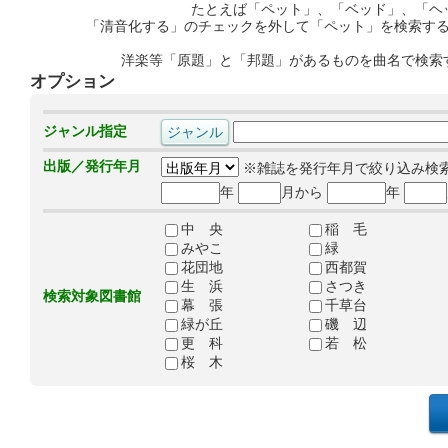
たとえば「ペット」、「ベッド」、「ヘ
「清音化する」のチェックを外して「ペット」を検索す
洋楽等「原題」と「邦題」があるものを曲名で検索
オプション
ジャンル指定
出版／発行年月
※雑誌を発行年月で絞り込み検
年
月から
年
中 央
稲 毛
みやこ
緑
花団地
西都賀
生 浜
さつき
検索対象図書館
幕 張
千草台
緑が丘
磯 辺
更 科
若 松
桜 木