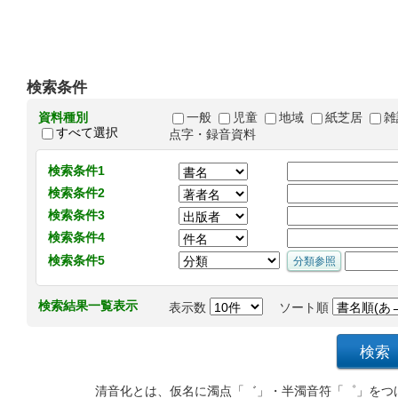
検索条件
資料種別
一般
児童
地域
紙芝居
雑
すべて選択
点字・録音資料
検索条件1
検索条件2
検索条件3
検索条件4
検索条件5
検索結果一覧表示
表示数
ソート順
清音化とは、仮名に濁点「゛」・半濁音符「゜」をつ