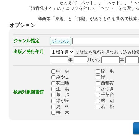
たとえば「ペット」、「ベッド」、「ヘ
「清音化する」のチェックを外して「ペット」を検索す
洋楽等「原題」と「邦題」があるものを曲名で検索
オプション
ジャンル指定
出版／発行年月
※雑誌を発行年月で絞り込み検
年
月から
年
中 央
稲 毛
みやこ
緑
花団地
西都賀
生 浜
さつき
検索対象図書館
幕 張
千草台
緑が丘
磯 辺
更 科
若 松
桜 木