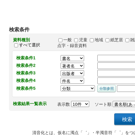
検索条件
資料種別
一般
児童
地域
紙芝居
雑
すべて選択
点字・録音資料
検索条件1
検索条件2
検索条件3
検索条件4
検索条件5
検索結果一覧表示
表示数
ソート順
清音化とは、仮名に濁点「゛」・半濁音符「゜」をつ