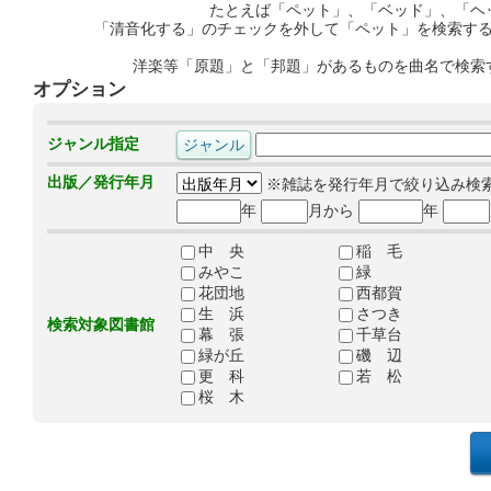
たとえば「ペット」、「ベッド」、「ヘ
「清音化する」のチェックを外して「ペット」を検索す
洋楽等「原題」と「邦題」があるものを曲名で検索
オプション
ジャンル指定
出版／発行年月
※雑誌を発行年月で絞り込み検
年
月から
年
中 央
稲 毛
みやこ
緑
花団地
西都賀
生 浜
さつき
検索対象図書館
幕 張
千草台
緑が丘
磯 辺
更 科
若 松
桜 木