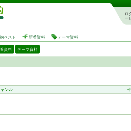
図書館 蔵書検索・予約システム
ロ
ー
約ベスト
新着資料
テーマ資料
着資料
テーマ資料
ジャンル