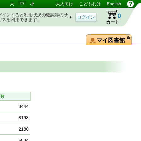
大
中
小
大人向け
こどもむけ
English
0
グインすると利用状況の確認等のサ
ビスを利用できます。
カート
マイ図書館
件数
3444
8198
2180
5834