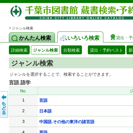
> ジャンル検索
かんたん検索
いろいろ検索
貸出・予
詳細検索
ジャンル検索
分類検索
貸出・予約ベスト
新
ジャンル検索
ジャンルを選択することで、検索することができます。
言語.語学
No.
1
言語
2
日本語
3
中国語.その他の東洋の諸言語
4
英語