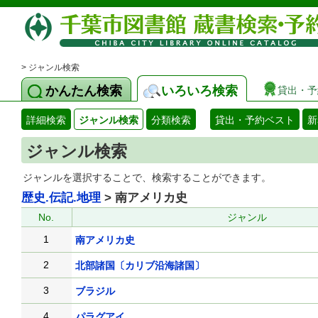
> ジャンル検索
かんたん検索
いろいろ検索
貸出・予
詳細検索
ジャンル検索
分類検索
貸出・予約ベスト
新
ジャンル検索
ジャンルを選択することで、検索することができます。
歴史.伝記.地理
> 南アメリカ史
No.
ジャンル
1
南アメリカ史
2
北部諸国〔カリブ沿海諸国〕
3
ブラジル
4
パラグアイ