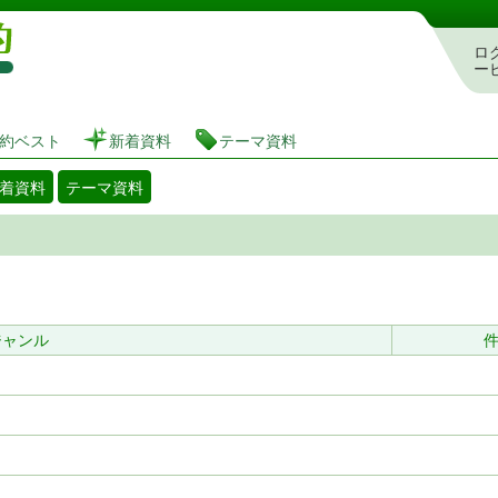
図書館 蔵書検索・予約システム
ロ
ー
約ベスト
新着資料
テーマ資料
着資料
テーマ資料
ジャンル