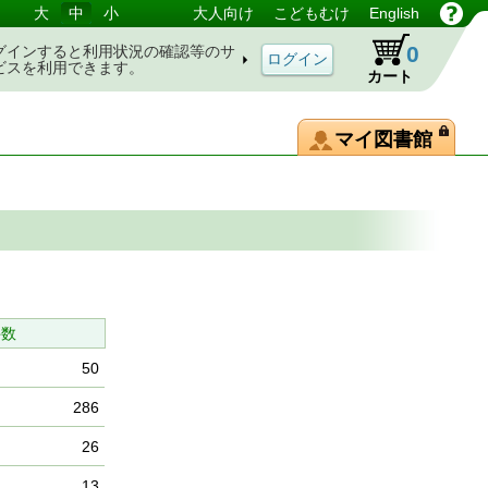
大
中
小
大人向け
こどもむけ
English
0
グインすると利用状況の確認等のサ
ビスを利用できます。
カート
マイ図書館
件数
50
286
26
13