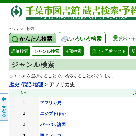
> ジャンル検索
かんたん検索
いろいろ検索
貸出・予
詳細検索
ジャンル検索
分類検索
貸出・予約ベスト
新
ジャンル検索
ジャンルを選択することで、検索することができます。
歴史.伝記.地理
> アフリカ史
No.
1
アフリカ史
2
エジプトほか
3
バーバリ諸国
4
西アフリカ