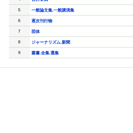
5
一般論文集.一般講演集
6
逐次刊行物
7
団体
8
ジャーナリズム.新聞
9
叢書.全集.選集