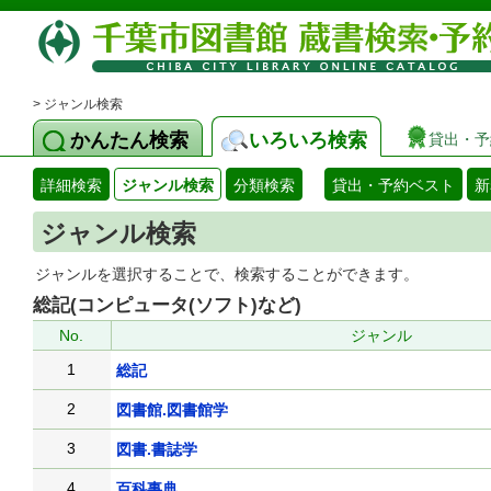
> ジャンル検索
かんたん検索
いろいろ検索
貸出・予
詳細検索
ジャンル検索
分類検索
貸出・予約ベスト
新
ジャンル検索
ジャンルを選択することで、検索することができます。
総記(コンピュータ(ソフト)など)
No.
ジャンル
1
総記
2
図書館.図書館学
3
図書.書誌学
4
百科事典