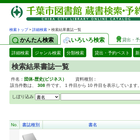
検索トップ
>
詳細検索
> 検索結果書誌一覧
かんたん検索
いろいろ検索
貸出・予
詳細検索
ジャンル検索
分類検索
貸出・予約ベスト
新
検索結果書誌一覧
件名：
団体-歴史(ビジネス）
資料種別：
該当件数は、
308
件です。 1 件目から 10 件目を表示しています
しぼり込み
No.
書誌種別
書名