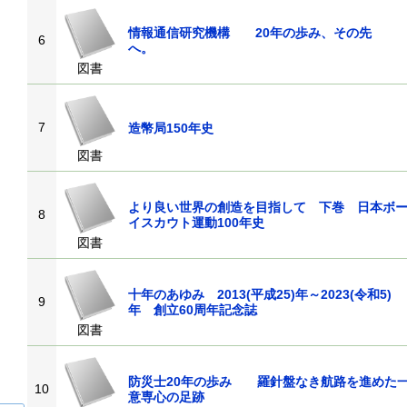
情報通信研究機構 20年の歩み、その先
6
へ。
図書
7
造幣局150年史
図書
より良い世界の創造を目指して 下巻 日本ボ
8
イスカウト運動100年史
図書
十年のあゆみ 2013(平成25)年～2023(令和5)
9
年 創立60周年記念誌
図書
防災士20年の歩み 羅針盤なき航路を進めた
10
意専心の足跡