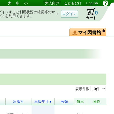
大
中
小
大人向け
こどもむけ
English
0
グインすると利用状況の確認等のサ
ビスを利用できます。
カート
マイ図書館
表示件数
出版社
出版年月▼
分類
貸出
操作