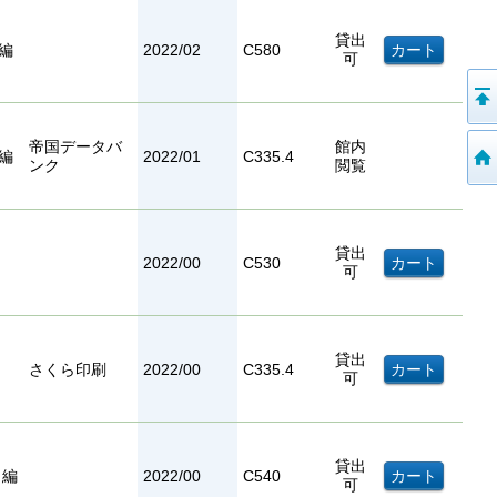
貸出
編
2022/02
C580
可
帝国データバ
館内
編
2022/01
C335.4
ンク
閲覧
貸出
2022/00
C530
可
貸出
さくら印刷
2022/00
C335.4
可
貸出
／編
2022/00
C540
可