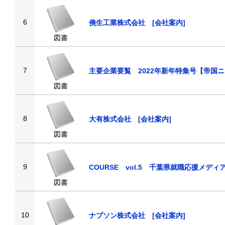
6
僥生工業株式会社 [会社案内]
図書
7
主要企業要覧 2022年新年特集号【
図書
8
大有株式会社 [会社案内]
図書
9
COURSE vol.5 千葉県就職応援メ
図書
10
ナプソン株式会社 [会社案内]