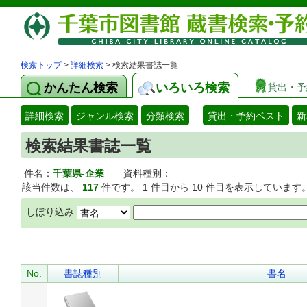
検索トップ
>
詳細検索
> 検索結果書誌一覧
かんたん検索
いろいろ検索
貸出・予
詳細検索
ジャンル検索
分類検索
貸出・予約ベスト
新
検索結果書誌一覧
件名：
千葉県-企業
資料種別：
該当件数は、
117
件です。 1 件目から 10 件目を表示しています
しぼり込み
No.
書誌種別
書名