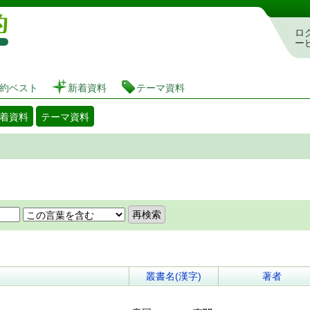
図書館 蔵書検索・予約システム
ロ
ー
約ベスト
新着資料
テーマ資料
着資料
テーマ資料
。
叢書名(漢字)
著者