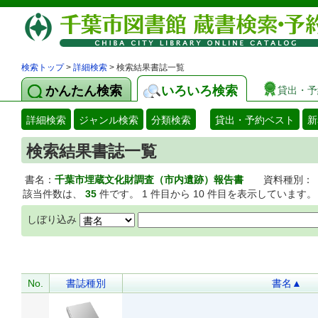
検索トップ
>
詳細検索
> 検索結果書誌一覧
かんたん検索
いろいろ検索
貸出・予
詳細検索
ジャンル検索
分類検索
貸出・予約ベスト
新
検索結果書誌一覧
書名：
千葉市埋蔵文化財調査（市内遺跡）報告書
資料種別：
該当件数は、
35
件です。 1 件目から 10 件目を表示しています。
しぼり込み
No.
書誌種別
書名▲