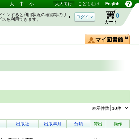
大
中
小
大人向け
こどもむけ
English
0
グインすると利用状況の確認等のサ
ビスを利用できます。
カート
マイ図書館
表示件数
出版社
出版年月
分類
貸出
操作