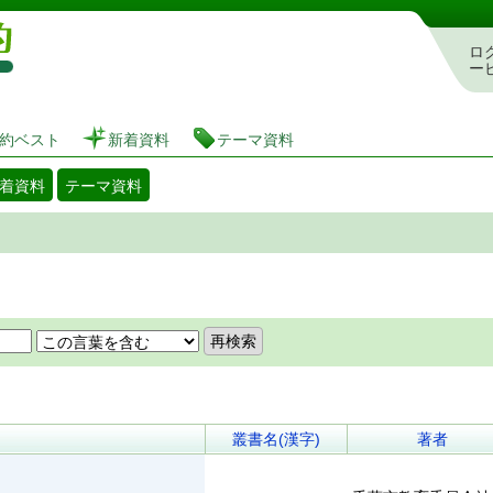
図書館 蔵書検索・予約システム
ロ
ー
約ベスト
新着資料
テーマ資料
着資料
テーマ資料
叢書名(漢字)
著者