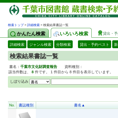
検索トップ
>
詳細検索
> 検索結果書誌一覧
かんたん検索
いろいろ検索
貸出・予
詳細検索
ジャンル検索
分類検索
貸出・予約ベスト
新
検索結果書誌一覧
書名：
千葉市文化財調査報告
資料種別：
該当件数は、
8
件です。 1 件目から 8 件目を表示しています。
しぼり込み
No.
書誌種別
書名▲