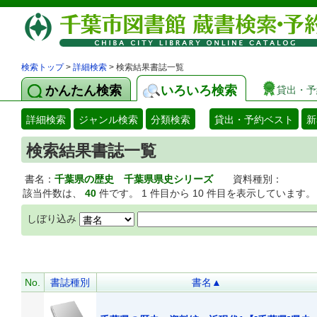
検索トップ
>
詳細検索
> 検索結果書誌一覧
かんたん検索
いろいろ検索
貸出・予
詳細検索
ジャンル検索
分類検索
貸出・予約ベスト
新
検索結果書誌一覧
書名：
千葉県の歴史 千葉県県史シリーズ
資料種別：
該当件数は、
40
件です。 1 件目から 10 件目を表示しています。
しぼり込み
No.
書誌種別
書名▲