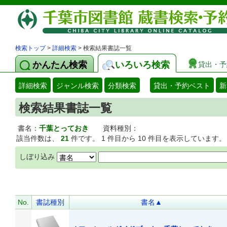
検索トップ
>
詳細検索
> 検索結果書誌一覧
かんたん検索
いろいろ検索
貸出・予
詳細検索
ジャンル検索
分類検索
貸出・予約ベスト
新
検索結果書誌一覧
書名：
千葉とっておき
資料種別：
該当件数は、
21
件です。 1 件目から 10 件目を表示しています。
しぼり込み
No.
書誌種別
書名▲