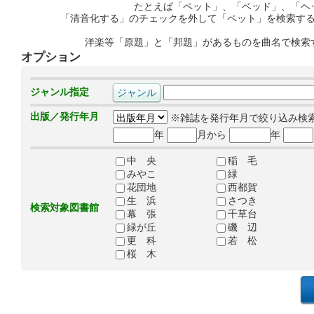
たとえば「ペット」、「ベッド」、「ヘ
「清音化する」のチェックを外して「ペット」を検索す
洋楽等「原題」と「邦題」があるものを曲名で検索
オプション
ジャンル指定
出版／発行年月
※雑誌を発行年月で絞り込み検
年
月から
年
中 央
稲 毛
みやこ
緑
花団地
西都賀
生 浜
さつき
検索対象図書館
幕 張
千草台
緑が丘
磯 辺
更 科
若 松
桜 木