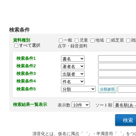
検索条件
資料種別
一般
児童
地域
紙芝居
雑
すべて選択
点字・録音資料
検索条件1
検索条件2
検索条件3
検索条件4
検索条件5
検索結果一覧表示
表示数
ソート順
清音化とは、仮名に濁点「゛」・半濁音符「゜」をつ