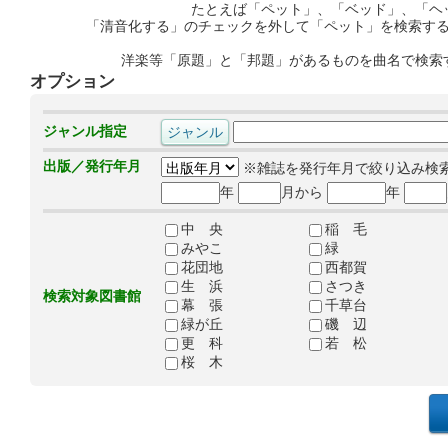
たとえば「ペット」、「ベッド」、「ヘ
「清音化する」のチェックを外して「ペット」を検索す
洋楽等「原題」と「邦題」があるものを曲名で検索
オプション
ジャンル指定
出版／発行年月
※雑誌を発行年月で絞り込み検
年
月から
年
中 央
稲 毛
みやこ
緑
花団地
西都賀
生 浜
さつき
検索対象図書館
幕 張
千草台
緑が丘
磯 辺
更 科
若 松
桜 木