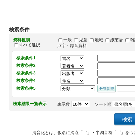
検索条件
資料種別
一般
児童
地域
紙芝居
雑
すべて選択
点字・録音資料
検索条件1
検索条件2
検索条件3
検索条件4
検索条件5
検索結果一覧表示
表示数
ソート順
清音化とは、仮名に濁点「゛」・半濁音符「゜」をつ