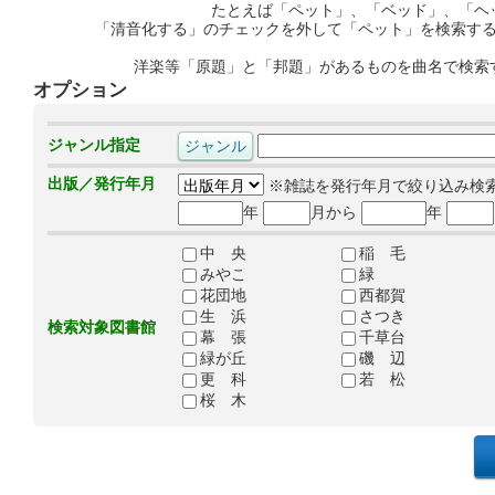
たとえば「ペット」、「ベッド」、「ヘ
「清音化する」のチェックを外して「ペット」を検索す
洋楽等「原題」と「邦題」があるものを曲名で検索
オプション
ジャンル指定
出版／発行年月
※雑誌を発行年月で絞り込み検
年
月から
年
中 央
稲 毛
みやこ
緑
花団地
西都賀
生 浜
さつき
検索対象図書館
幕 張
千草台
緑が丘
磯 辺
更 科
若 松
桜 木