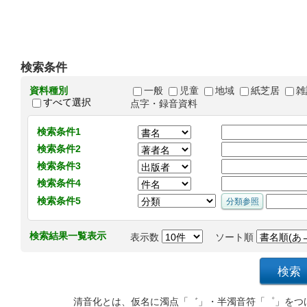
検索条件
資料種別
一般
児童
地域
紙芝居
雑
すべて選択
点字・録音資料
検索条件1
検索条件2
検索条件3
検索条件4
検索条件5
検索結果一覧表示
表示数
ソート順
清音化とは、仮名に濁点「゛」・半濁音符「゜」をつ