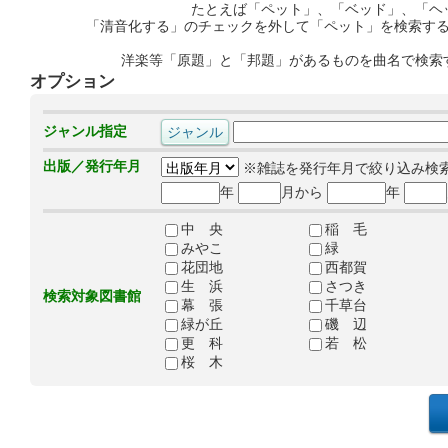
たとえば「ペット」、「ベッド」、「ヘ
「清音化する」のチェックを外して「ペット」を検索す
洋楽等「原題」と「邦題」があるものを曲名で検索
オプション
ジャンル指定
出版／発行年月
※雑誌を発行年月で絞り込み検
年
月から
年
中 央
稲 毛
みやこ
緑
花団地
西都賀
生 浜
さつき
検索対象図書館
幕 張
千草台
緑が丘
磯 辺
更 科
若 松
桜 木