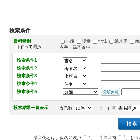
検索条件
資料種別
一般
児童
地域
紙芝居
雑
すべて選択
点字・録音資料
検索条件1
検索条件2
検索条件3
検索条件4
検索条件5
検索結果一覧表示
表示数
ソート順
清音化とは、仮名に濁点「゛」・半濁音符「゜」をつ