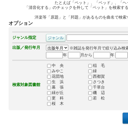
たとえば「ペット」、「ベッド」、「ヘ
「清音化する」のチェックを外して「ペット」を検索す
洋楽等「原題」と「邦題」があるものを曲名で検索
オプション
ジャンル指定
出版／発行年月
※雑誌を発行年月で絞り込み検
年
月から
年
中 央
稲 毛
みやこ
緑
花団地
西都賀
生 浜
さつき
検索対象図書館
幕 張
千草台
緑が丘
磯 辺
更 科
若 松
桜 木