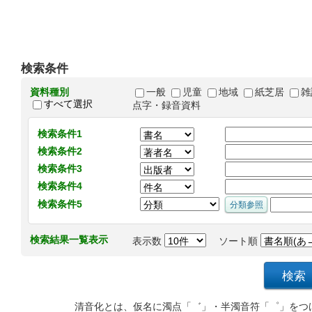
検索条件
資料種別
一般
児童
地域
紙芝居
雑
すべて選択
点字・録音資料
検索条件1
検索条件2
検索条件3
検索条件4
検索条件5
検索結果一覧表示
表示数
ソート順
清音化とは、仮名に濁点「゛」・半濁音符「゜」をつ