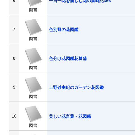
6
一日一花を愉しむ花の歳時記366
図書
7
色別野の花図鑑
図書
8
色分け花図鑑花菖蒲
図書
9
上野砂由紀のガーデン花図鑑
図書
10
美しい花言葉・花図鑑
図書