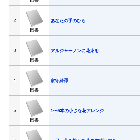
図書
2
あなたの手のひら
図書
3
アルジャーノンに花束を
図書
4
家守綺譚
図書
5
1〜5本の小さな花アレンジ
図書