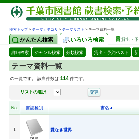
検索トップ
>
テーマカテゴリ
>
テーマリスト
> テーマ資料一覧
かんたん検索
いろいろ検索
貸出・予
詳細検索
ジャンル検索
分類検索
貸出・予約ベスト
新
テーマ資料一覧
114
の一覧です。 該当件数は
件です。
リストの選択
No.
書誌種別
書名▲
1
愛なき世界