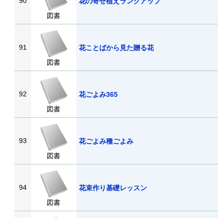
90
花の寄せ植えランクアップ
図書
91
花ことばから見た贈る花
図書
92
花ごよみ365
図書
93
花ごよみ種ごよみ
図書
94
花束作り基礎レッスン
図書