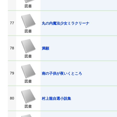
図書
77
丸の内魔法少女ミラクリーナ
図書
78
満願
図書
79
南の子供が夜いくところ
図書
80
村上龍自選小説集
図書