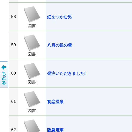
58
虹をつかむ男
図書
59
八月の銀の雪
図書
60
発注いただきました!
図書
61
初恋温泉
図書
62
阪急電車