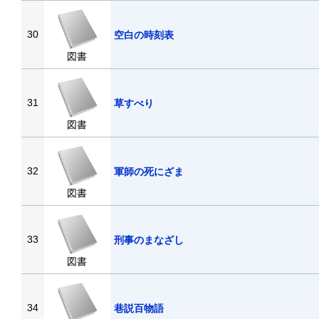
30
空白の時刻表
図書
31
草すべり
図書
32
軍師の死にざま
図書
33
刑事のまなざし
図書
34
巷説百物語