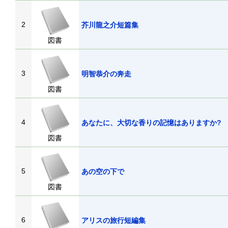
2
芥川龍之介短篇集
図書
3
明智恭介の奔走
図書
4
あなたに、大切な香りの記憶はありますか?
図書
5
あの空の下で
図書
6
アリスの旅行短編集