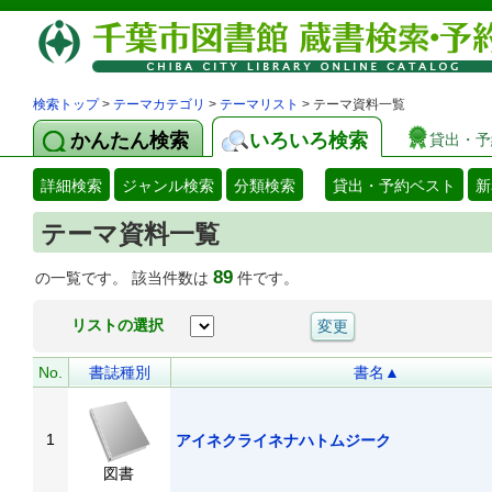
検索トップ
>
テーマカテゴリ
>
テーマリスト
> テーマ資料一覧
かんたん検索
いろいろ検索
貸出・予
詳細検索
ジャンル検索
分類検索
貸出・予約ベスト
新
テーマ資料一覧
89
の一覧です。 該当件数は
件です。
リストの選択
No.
書誌種別
書名▲
1
アイネクライネナハトムジーク
図書