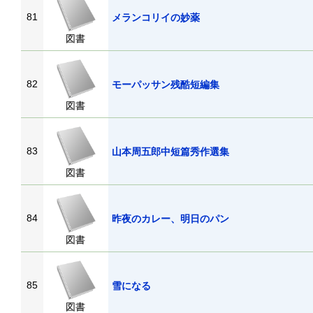
81
メランコリイの妙薬
図書
82
モーパッサン残酷短編集
図書
83
山本周五郎中短篇秀作選集
図書
84
昨夜のカレー、明日のパン
図書
85
雪になる
図書