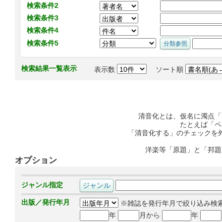
検索条件2
検索条件3
検索条件4
検索条件5
検索結果一覧表示
表示数
ソート順
清音化とは、仮名に濁点「
たとえば「ペ
「清音化する」のチェックを
洋楽等「原題」と「邦題
オプション
ジャンル指定
出版／発行年月
※雑誌を発行年月で絞り込み検
年
月から
年