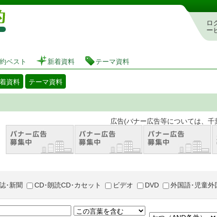
図書館 蔵書検索・予約システム
ロ
ー
約ベスト
新着資料
テーマ資料
着資料
テーマ資料
。 広告(バナー広告等については、千葉市が推奨
誌･新聞
CD･朗読CD･カセット
ビデオ
DVD
外国語･児童外