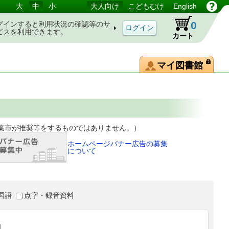
大
中
小
大人向け
こどもむけ
English
0
グインすると利用状況の確認等のサ
ビスを利用できます。
カート
マイ図書館
等をするものではありません。）
ホームページバナー広告の募集
について
国語
点字・録音資料