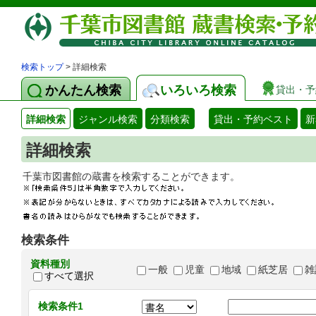
検索トップ
> 詳細検索
かんたん検索
いろいろ検索
貸出・予
詳細検索
ジャンル検索
分類検索
貸出・予約ベスト
新
詳細検索
千葉市図書館の蔵書を検索することができます
検索条件
資料種別
一般
児童
地域
紙芝居
雑
すべて選択
検索条件1