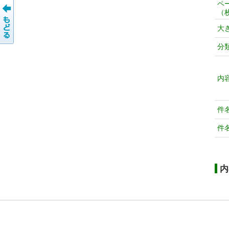
ペ
（
大
分
内
件
件
内