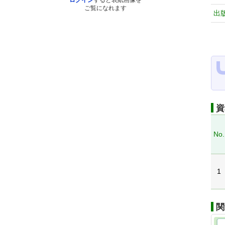
ログイン
すると表紙画像を
ご覧になれます
出
資
No.
1
関