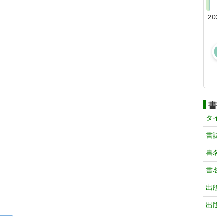
20
書
タ
書
書
書
出
出