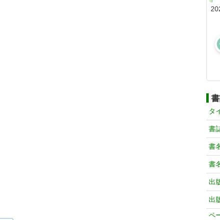
20
書
タ
書
書
書
出
出
ペ