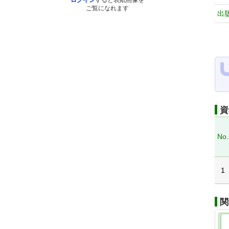
ログイン
すると表紙画像を
ご覧になれます
出
資
No.
1
関