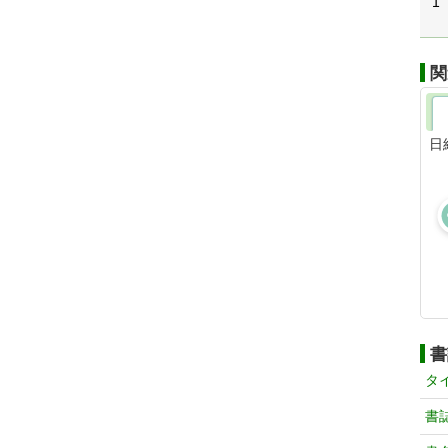
1
関
日
書
タ
書