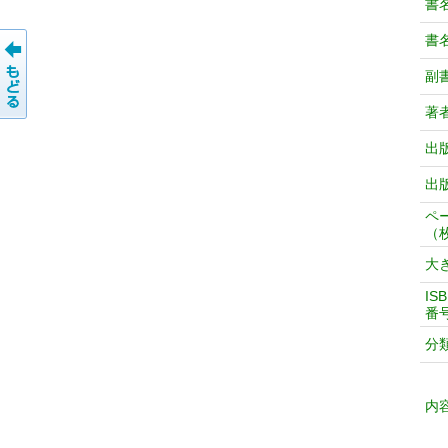
書
書
副
著
出
出
ペ
（
大
IS
番
分
内