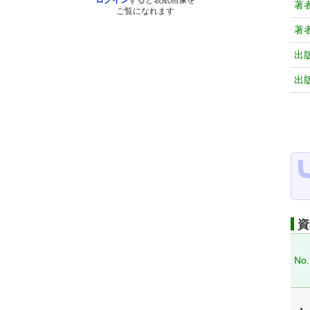
ログイン
すると表紙画像を
著
ご覧になれます
著
出
出
資
No.