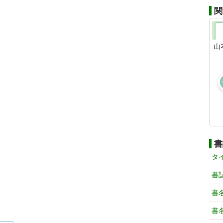
関
山
書
タ
書
書
書