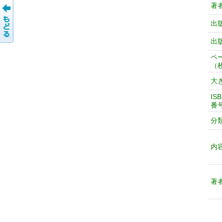
著
出
出
ペ
（
大
IS
番
分
内
著