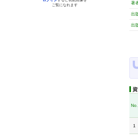
ログイン
すると表紙画像を
著
ご覧になれます
出
出
資
No.
1