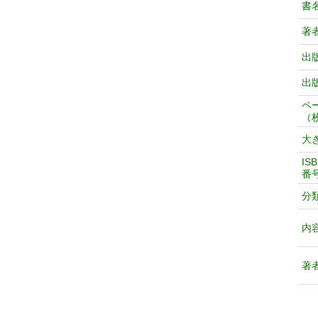
書
著
出
出
ペ
（
大
IS
番
分
内
著