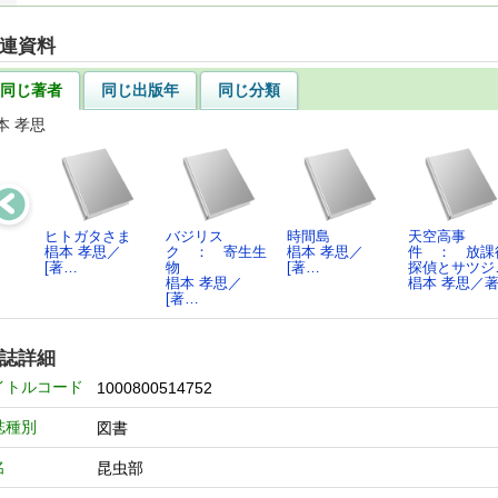
連資料
同じ著者
同じ出版年
同じ分類
本 孝思
ヒトガタさま
バジリス
時間島
天空高事
椙本 孝思／
ク ： 寄生生
椙本 孝思／
件 ： 放課
[著…
物
[著…
探偵とサツジ
椙本 孝思／
椙本 孝思／
[著…
誌詳細
イトルコード
1000800514752
誌種別
図書
名
昆虫部