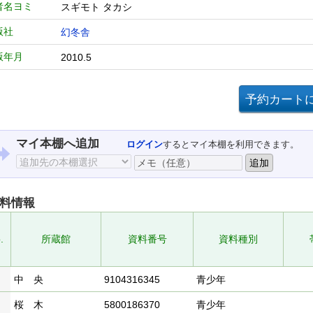
者名ヨミ
スギモト タカシ
版社
幻冬舎
版年月
2010.5
マイ本棚へ追加
ログイン
するとマイ本棚を利用できます。
料情報
.
所蔵館
資料番号
資料種別
中 央
9104316345
青少年
桜 木
5800186370
青少年