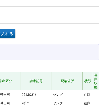
書
庫
帯出区分
請求記号
配架場所
状態
状
態
帯出可
J913/ｽｷﾞ/
ヤング
在庫
帯出可
ｽｷﾞ//
ヤング
在庫