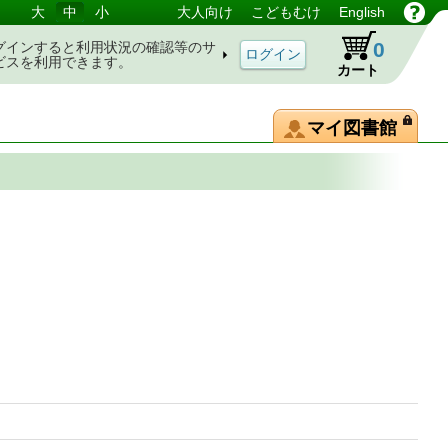
大
中
小
大人向け
こどもむけ
English
0
グインすると利用状況の確認等のサ
ビスを利用できます。
カート
マイ図書館