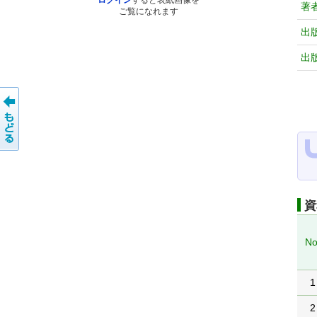
ログイン
すると表紙画像を
著
ご覧になれます
出
出
資
No
1
2