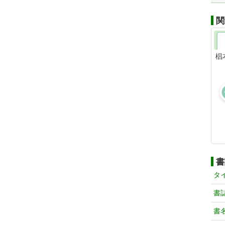
関
椙
書
タ
書
書