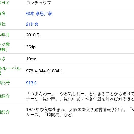
名ヨミ
コンチュウブ
者名
椙本 孝思／著
版社
幻冬舎
版年月
2010.5
ージ数
354p
枚数）
きさ
19cm
BN/レーベル
978-4-344-01834-1
号
類記号
913.6
「つまんねー」「やる気しねー」と生きることから逃げ
容紹介
ナーな「昆虫部」。昆虫の驚くべき生態を知れば知るほど
1977年奈良県生まれ。大阪国際大学経営情報学部卒。「や
者紹介
リーズ、「時間島」など。