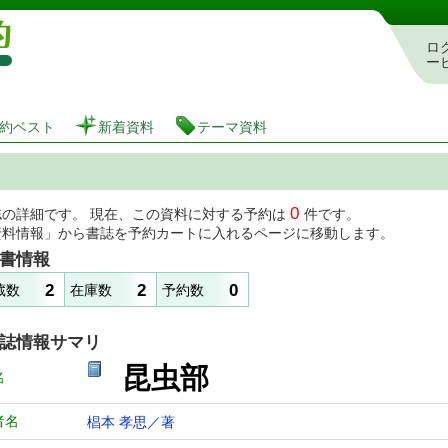
図書館 蔵書検索・予約システム
ロ
ー
約ベスト
新着資料
テーマ資料
0
誌の詳細です。 現在、この資料に対する予約は
件です。
資料情報」から書誌を予約カートに入れるページに移動します。
書情報
2
2
0
蔵数
在庫数
予約数
誌情報サマリ
昆虫部
名
者名
椙本 孝思／著