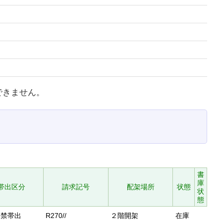
できません。
書
庫
帯出区分
請求記号
配架場所
状態
状
態
禁帯出
R270//
２階開架
在庫