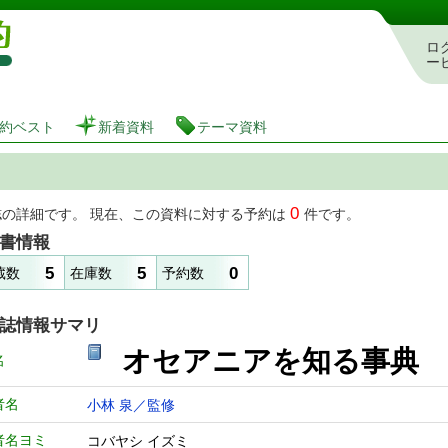
図書館 蔵書検索・予約システム
ロ
ー
約ベスト
新着資料
テーマ資料
0
誌の詳細です。 現在、この資料に対する予約は
件です。
書情報
5
5
0
蔵数
在庫数
予約数
誌情報サマリ
オセアニアを知る事典
名
者名
小林 泉／監修
者名ヨミ
コバヤシ イズミ