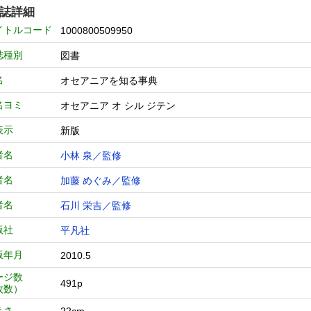
誌詳細
イトルコード
1000800509950
誌種別
図書
名
オセアニアを知る事典
名ヨミ
オセアニア オ シル ジテン
表示
新版
者名
小林 泉／監修
者名
加藤 めぐみ／監修
者名
石川 栄吉／監修
版社
平凡社
版年月
2010.5
ージ数
491p
枚数）
きさ