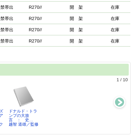
禁帯出
R270//
開 架
在庫
禁帯出
R270//
開 架
在庫
禁帯出
R270//
開 架
在庫
禁帯出
R270//
開 架
在庫
1
/
10
ズ
ドナルド・トラ
ヒラリー・クリ
菊と刀 ： 日
リンカー
ア
ンプの大放
ントン運命の大
本文化の型
ン ： うつ病
言 ： 史…
統領
ルース・ベネデ
を糧に偉大さ…
ク
越智 道雄／監修
越智 道雄／著
ィ…
ジョシュア・ウ
ル…