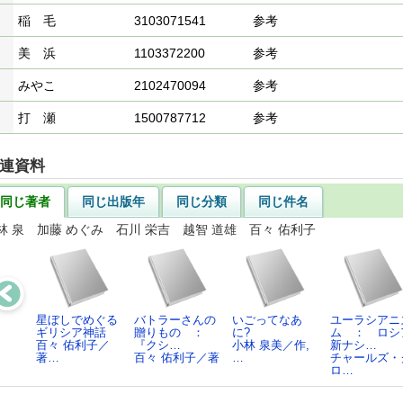
稲 毛
3103071541
参考
美 浜
1103372200
参考
みやこ
2102470094
参考
打 瀬
1500787712
参考
連資料
同じ著者
同じ出版年
同じ分類
同じ件名
林 泉 加藤 めぐみ 石川 栄吉 越智 道雄 百々 佑利子
星ぼしでめぐる
バトラーさんの
いごってなあ
ユーラシアニ
ギリシア神話
贈りもの ：
に?
ム ： ロシ
百々 佑利子／
『クシ…
小林 泉美／作,
新ナシ…
著…
百々 佑利子／著
…
チャールズ・
ロ…