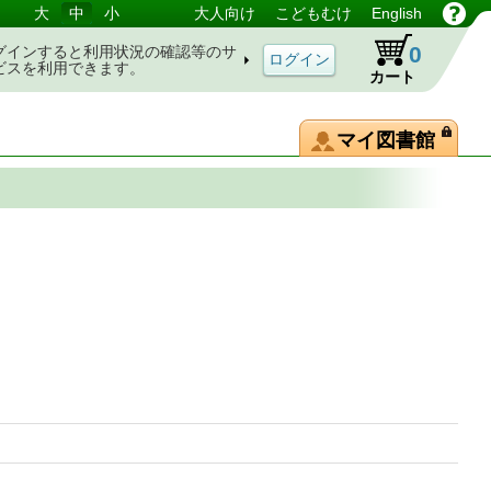
大
中
小
大人向け
こどもむけ
English
0
グインすると利用状況の確認等のサ
ビスを利用できます。
カート
マイ図書館