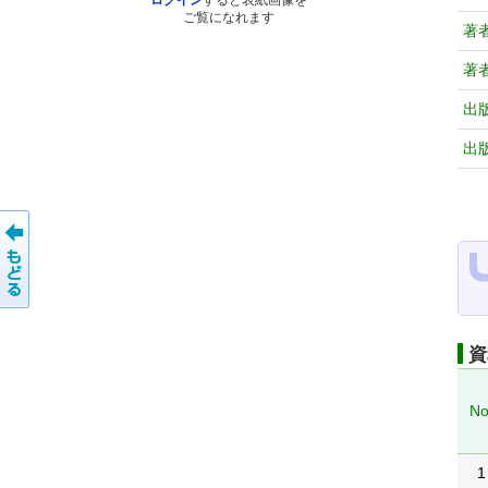
ログイン
すると表紙画像を
ご覧になれます
著
著
出
出
資
No
1