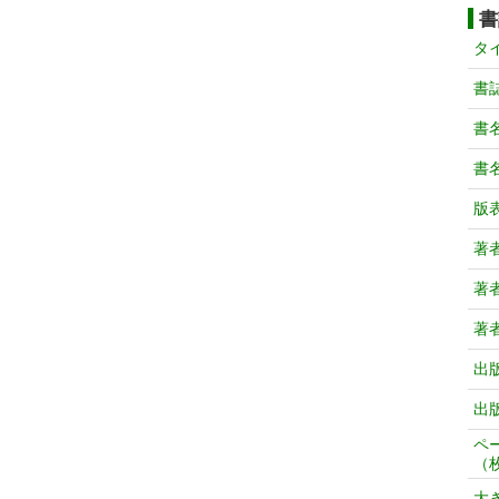
書
タ
書
書
書
版
著
著
著
出
出
ペ
（
大