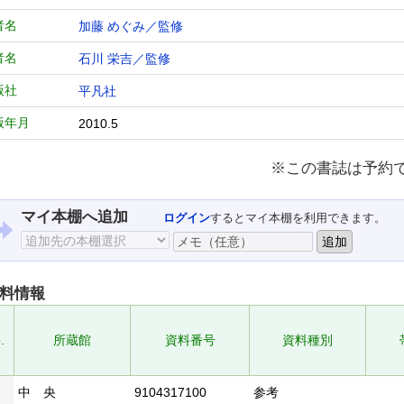
者名
加藤 めぐみ／監修
者名
石川 栄吉／監修
版社
平凡社
版年月
2010.5
※この書誌は予約
マイ本棚へ追加
ログイン
するとマイ本棚を利用できます。
料情報
.
所蔵館
資料番号
資料種別
中 央
9104317100
参考