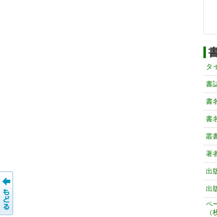
タ
書
書
書
叢
著
出
出
ペ
（