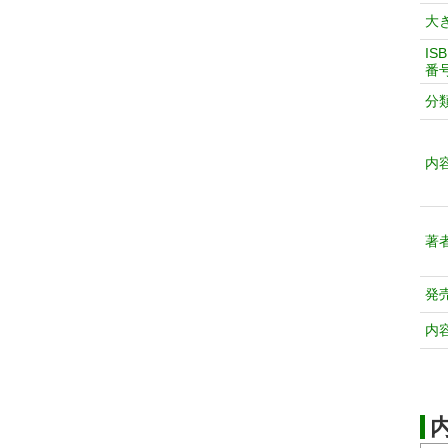
大
IS
番
分
内
著
発
内