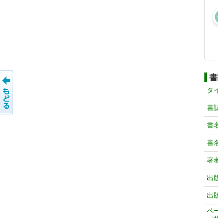
書
タ
書
書
書
著
出
出
ペ