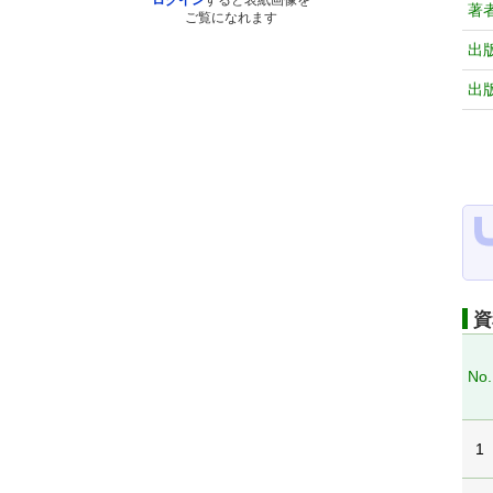
ログイン
すると表紙画像を
著
ご覧になれます
出
出
資
No.
1