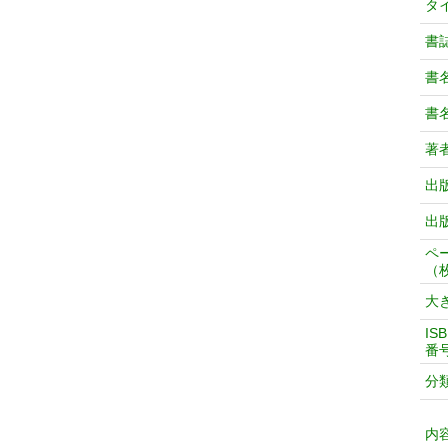
タ
書
書
書
著
出
出
ペ
（
大
IS
番
分
内