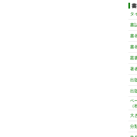
書
タ
書
書
書
叢
著
出
出
ペ
（
大
分