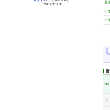
ログイン
すると表紙画像を
著
ご覧になれます
出
出
資
No.
1