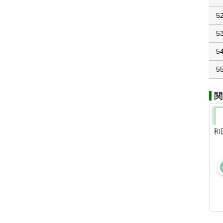
5
5
5
5
関
和