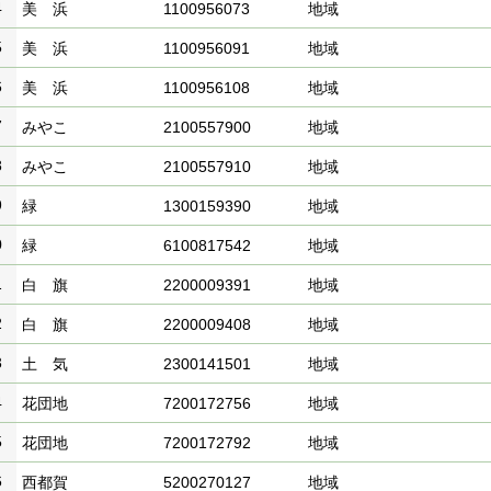
4
美 浜
1100956073
地域
5
美 浜
1100956091
地域
6
美 浜
1100956108
地域
7
みやこ
2100557900
地域
8
みやこ
2100557910
地域
9
緑
1300159390
地域
0
緑
6100817542
地域
1
白 旗
2200009391
地域
2
白 旗
2200009408
地域
3
土 気
2300141501
地域
4
花団地
7200172756
地域
5
花団地
7200172792
地域
6
西都賀
5200270127
地域