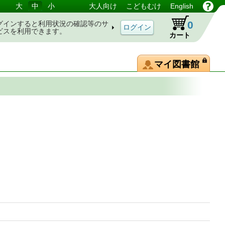
大
中
小
大人向け
こどもむけ
English
0
グインすると利用状況の確認等のサ
ビスを利用できます。
カート
マイ図書館
史