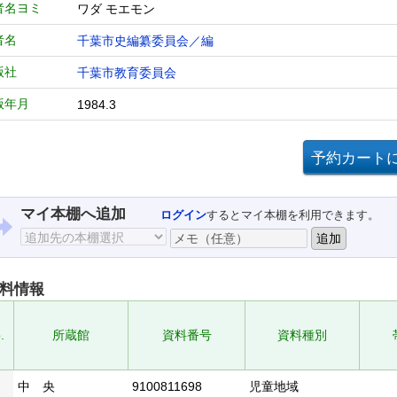
者名ヨミ
ワダ モエモン
者名
千葉市史編纂委員会／編
版社
千葉市教育委員会
版年月
1984.3
マイ本棚へ追加
ログイン
するとマイ本棚を利用できます。
料情報
.
所蔵館
資料番号
資料種別
中 央
9100811698
児童地域