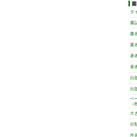
書
タ
書
書
書
著
著
出
出
ペ
（
大
分
件