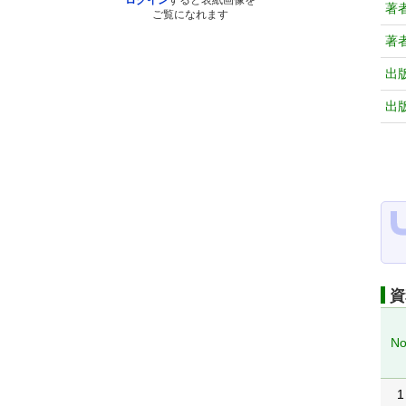
ログイン
すると表紙画像を
著
ご覧になれます
著
出
出
資
No
1