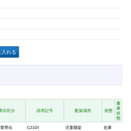
書
庫
帯出区分
請求記号
配架場所
状態
状
態
禁帯出
C210//
児童開架
在庫