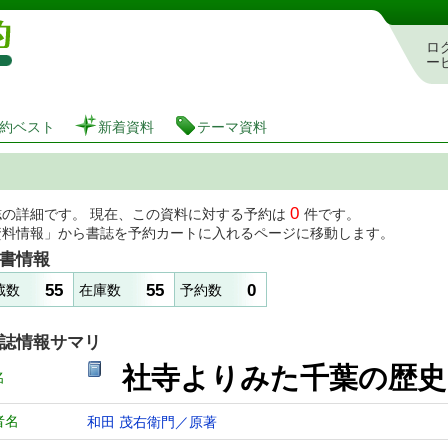
図書館 蔵書検索・予約システム
ロ
ー
約ベスト
新着資料
テーマ資料
0
誌の詳細です。 現在、この資料に対する予約は
件です。
資料情報」から書誌を予約カートに入れるページに移動します。
書情報
55
55
0
蔵数
在庫数
予約数
誌情報サマリ
社寺よりみた千葉の歴
名
者名
和田 茂右衛門／原著