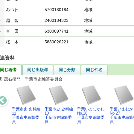
2
みつわ
5700130184
地域
3
越 智
2400184323
地域
4
誉 田
6300097741
地域
5
桜 木
5880026221
地域
連資料
同じ著者
同じ出版年
同じ分類
同じ件名
田 茂右衛門 千葉市史編纂委員会
千葉市史 史料編
千葉市史 史料編
千葉いまむかし
千葉いまむか
11
10
No.28
No.27
千葉市史編纂委
千葉市史編纂委
千葉市史編纂委
千葉市史編纂
員…
員…
員…
員…