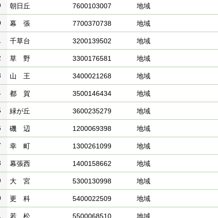
9
朝日丘
7600103007
地域
0
幕 張
7700370738
地域
1
千草台
3200139502
地域
2
草 野
3300176581
地域
3
山 王
3400021268
地域
4
都 賀
3500146434
地域
5
緑が丘
3600235279
地域
6
磯 辺
1200069398
地域
7
幸 町
1300261099
地域
8
幕張西
1400158662
地域
9
大 宮
5300130998
地域
0
更 科
5400022509
地域
1
若 松
5500068510
地域