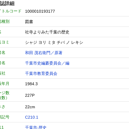
誌詳細
イトルコード
1000010193177
誌種別
図書
名
社寺よりみた千葉の歴史
名ヨミ
シャジ ヨリ ミタ チバ ノ レキシ
者名
和田 茂右衛門／原著
者名
千葉市史編纂委員会／編
版社
千葉市教育委員会
版年月
1984.3
ージ数
227P
枚数）
きさ
22cm
類記号
C210.1
名1
千葉市-歴史