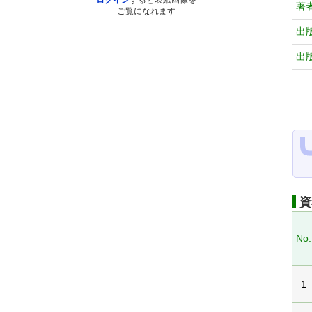
ログイン
すると表紙画像を
著
ご覧になれます
出
出
資
No.
1