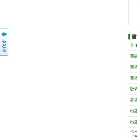
書
タ
書
書
書
版
著
出
出
ペ
（