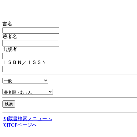
書名
著者名
出版者
ＩＳＢＮ／ＩＳＳＮ
[9]蔵書検索メニューへ
[0]TOPページへ